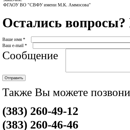
ФГАОУ ВО "СВФУ имени М.К. Аммосова"
Остались вопросы?
Ваше имя
*
Ваш e-mail
*
Сообщение
CAPTCHA
Этот вопрос задается для того, чтобы выяснить, являетесь ли
Также Вы можете позвони
человеком или представляете из себя автоматическую спам-р
stroy2017
(383) 260-49-12
(383) 260-46-46